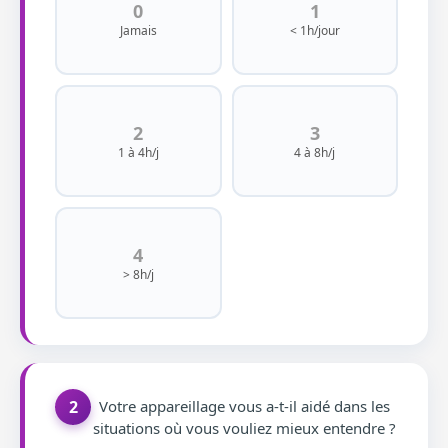
0
1
Jamais
< 1h/jour
2
3
1 à 4h/j
4 à 8h/j
4
> 8h/j
2
Votre appareillage vous a-t-il aidé dans les
situations où vous vouliez mieux entendre ?