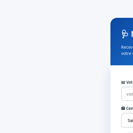
🩺
Recev
votre
📧 Vo
🏥 Ce