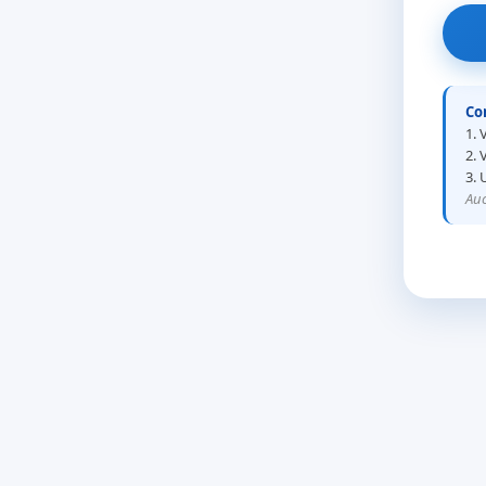
Co
1. 
2. 
3. 
Auc